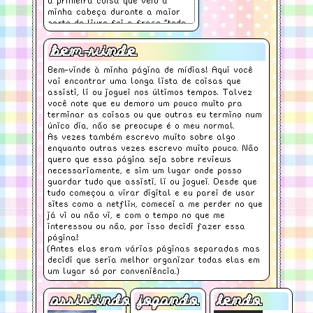
a primeira coisa que veio à
como os americanos conseguem
minha cabeça durante a maior
acreditar nele.
parte do livro foi a frase "todo
homem é um possível abusador",
e eu sinto que o livro retrata
bem-vinde
muito bem os dois rostos desse
tipo de pessoa.
Bem-vinde à minha página de mídias! Aqui você
❝Aquele também era eu. Parecia
vai encontrar uma longa lista de coisas que
assisti, li ou joguei nos últimos tempos. Talvez
natural e humano.❞
você note que eu demoro um pouco muito pra
terminar as coisas ou que outras eu termino num
único dia, não se preocupe é o meu normal.
As vezes também escrevo muito sobre algo
enquanto outras vezes escrevo muito pouco. Não
quero que essa página seja sobre reviews
necessariamente, e sim um lugar onde posso
guardar tudo que assisti, li ou joguei. Desde que
tudo começou a virar digital e eu parei de usar
sites como a netflix, comecei a me perder no que
já vi ou não vi, e com o tempo no que me
interessou ou não, por isso decidi fazer essa
página!
(Antes elas eram várias páginas separadas mas
decidi que seria melhor organizar todas elas em
um lugar só por conveniência.)
assistindo
jogando
lendo