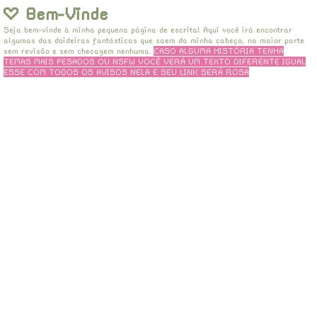
Bem-Vinde
Seja bem-vinde à minha pequena página de escrita! Aqui você irá encontrar
algumas das doideiras fantásticas que saem da minha cabeça, na maior parte
sem revisão e sem checagem nenhuma.
CASO ALGUMA HISTÓRIA TENHA
TEMAS MAIS PESADOS OU NSFW VOCÊ VERÁ UM TEXTO DIFERENTE IGUAL
ESSE COM TODOS OS AVISOS NELA E SEU LINK SERÁ ROSA