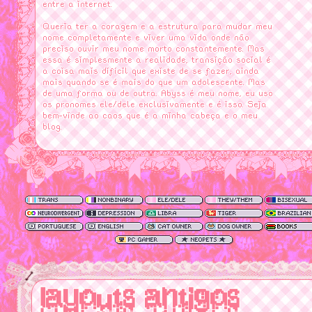
entre a internet.
Queria ter a coragem e a estrutura para mudar meu
nome completamente e viver uma vida onde não
preciso ouvir meu nome morto constantemente. Mas
essa é simplesmente a realidade, transição social é
a coisa mais difícil que existe de se fazer, ainda
mais quando se é mais do que um adolescente. Mas
de uma forma ou de outra. Abyss é meu nome, eu uso
os pronomes ele/dele exclusivamente e é isso. Seja
bem-vinde ao caos que é a minha cabeça e o meu
blog.
layouts antigos