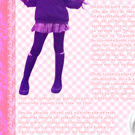
Não acho que é uma su
acho que mais da meta
interessantemente meu
com, sei lá, Naruto (q
escrevendo isso eu nun
na verdade com Tokyo
que eu vi na TV quand
basicamente todos os 
poder ver Tokyo Mew 
qual era mas não era 
lembro de não ter TV 
Alchemist eu sempre as
com o meu avô na Band
Moda também sempre fo
amado até de mais a es
2010, mas considerand
como realizar o sonho
adulto eu diria que me
caótica de tudo que eu gostei durante a adolescência do que 
palavrinha popular com "core" no final.
Sou um péssimo artista, mas eu sinceramente tento.
Lembro de sempre ter gostado de desenhar e pintar
desde que era criança mas novamente, não tinha o
dinheiro para sinceramente seguir esse hobbie fora
o básico do básico. Hoje em dia tenho um tablet