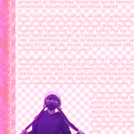
personagens na minha cabeça. Com o tempo isso se desenvol
em um hobbie de escrita e muito antes disso desenho.
Minha "vida" na internet começou de verdade no neopets, onde
alguns amigos (que na maioria não falo mais com) e comecei
escrever sobre meus primeiros personagens, Alyna e Dankan 
na época não tinham nada a ver um com o outro. Mas com o
tempo, minha pequena família de animais virtuais cresceu as
como suas histórias e eu. E logo os temas e coisas que eu qu
explorar e lidar com não serviam mais para o neopets, então
acabei indo para o blogger e o tumblr.
Nenhuma das minhas histórias seriamente viu a luz do dia, p
menos não nessa época e eu fico feliz por isso. Muito do que
escrevi era pelo choque e sinceramente? Uma forma glorific
de lidar com todos os traumas que eu acumulei durante meus
poucos anos de vida. Isso não mudou muito, mas eu agora con
colocar mentalmente no mesmo estado do meu personagem, o q
Tirando escrever, min
os jogos, com Silent Hi
primeiros que eu realm
Kombat e Guitar Hero 
depois de enfrentar u
comecei a amar Overwa
tenho uma certa ansied
e multiplayer, mas dir
parte.