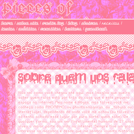
pieces of
wonderland
home
|
sobre site
|
media log
|
blog
|
shrines
| receitas |
textos
|
créditos
|
neocities
|
buttons
|
guestbook
sobre quem vos fal
Não sei como você chegou até aqui, mas imagino que queira
saber quem raios está por trás do caos que é este pequeno
espaço na internet. Meu nome é Abyss, mas talvez você me
conheça como PHOMPHO, ou phantasmagorya, ou _tabyss ou
sterneflugel, dependendo de onde você me achou (ou talvez v
só tenha achado esse lugar por pura sorte, quem sabe). De
qualquer forma, sou um ser (infelizmente) humano de 27 anos
viveu a maior parte da vida na internet. Sempre tive um gran
interesse no macabro e desde que me lembro invento história