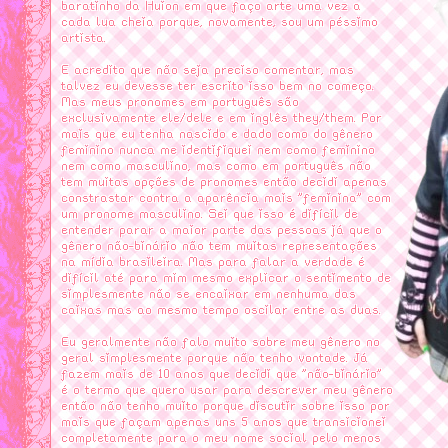
baratinho da Huion em que faço arte uma vez a
cada lua cheia porque, novamente, sou um péssimo
artista.
E acredito que não seja preciso comentar, mas
talvez eu devesse ter escrito isso bem no começo.
Mas meus pronomes em português são
exclusivamente ele/dele e em inglês they/them. Por
mais que eu tenha nascido e dado como do gênero
feminino nunca me identifiquei nem como feminino
nem como masculino, mas como em português não
tem muitas opções de pronomes então decidi apenas
constrastar contra a aparência mais "feminina" com
um pronome masculino. Sei que isso é difícil de
entender parar a maior parte das pessoas já que o
gênero não-binário não tem muitas representações
na mídia brasileira. Mas para falar a verdade é
difícil até para mim mesmo explicar o sentimento de
simplesmente não se encaixar em nenhuma das
caixas mas ao mesmo tempo oscilar entre as duas.
Eu geralmente não falo muito sobre meu gênero no
geral simplesmente porque não tenho vontade. Já
fazem mais de 10 anos que decidi que "não-binário"
é o termo que quero usar para descrever meu gênero
então não tenho muito porque discutir sobre isso por
mais que façam apenas uns 5 anos que transicionei
completamente para o meu nome social pelo menos