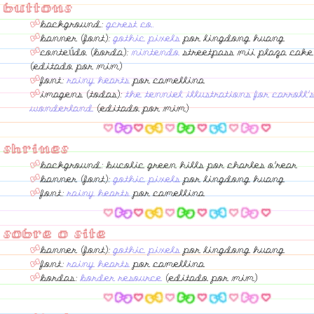
buttons
background:
gcrest co.
banner (font):
gothic pixels
por lingdong huang
conteúdo (borda):
nintendo
streetpass mii plaza cake
(editado por mim)
font:
rainy hearts
por camellina
imagens (todas):
the tenniel illustrations for carroll'
wonderland
(editado por mim)
shrines
background: bucolic green hills por charles o'rear
banner (font):
gothic pixels
por lingdong huang
font:
rainy hearts
por camellina
sobre o site
banner (font):
gothic pixels
por lingdong huang
font:
rainy hearts
por camellina
bordas:
border resource
(editado por mim)