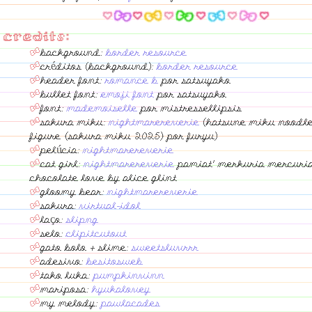
credits:
background:
border resource
créditos (background):
border resource
header font:
romance b
por satsuyako
bullet font:
emoji font
por satsuyako
font:
mademoiselle
por mistressellipsis
sakura miku:
nightmarereverie
(hatsune miku noodle
figure {sakura miku 2025} por furyu)
pelúcia:
nightmarereverie
cat girl:
nightmarereverie
pamiat' merkuria mercuri
chocolate love by alice glint
gloomy bear:
nightmarereverie
sakura:
virtual-idol
laço:
slipng
selo:
clipitcutout
gato bolo + slime:
sweetsluvrrr
adesivo:
besitosweb
tako luka:
pumpkinvinn
mariposa:
hyukalovey
my melody:
pawlacades