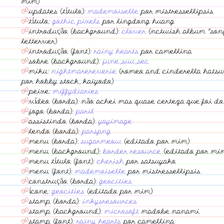
mim)
updates (título):
mademoiselle
por mistressellipsis
título:
gothic pixels
por lingdong huang
introdução (background):
clover
(nctwish album "son
letterver)
introdução (font):
rainy hearts
por camellina
sobre (background):
june_suu_sec
miku:
nightmarereverie
(romeo and cinderella hats
por hobby stock, kaiyodo)
peixe:
miffydiaries
vídeo (borda): não achei mas quase certeza que foi d
jogo (borda):
paril
assistindo (borda):
yayimage
lendo (borda):
parspng
menu (borda):
sugarmeow
(editado por mim)
menu (background):
border resource
(editado por mi
menu título (font):
cherish
por satsuyako
menu (font):
mademoiselle
por mistressellipsis
construção (borda):
geocities
ícone:
geocities
(editado por mim)
stamp (borda):
inkysresources
stamp (background):
microsoft
madobe nanami
stamp (font):
rainy hearts
por camellina