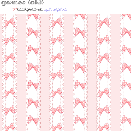
games (old)
background:
syn sophia