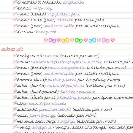
cinamoroll tokidoki:
pngkatios
donut:
444purity
menu (borda):
my pillow fort
menu título (font):
cherish
por satsuyako
menu (font):
mademoiselle
por mistressellipsis
divisor:
baexywth
about
background:
rotink
(editado por mim)
cursor:
animatedglittergraphics-n-more
(editado por
menu (borda):
lavendergalactic
(editado por mim)
menu (font):
mademoiselle
por mistressellipsis
banner (font):
gothic pixels
por lingdong huang
sobre (borda):
cutewebgraphics
(editado por mim)
sobre (background):
border resource
sobre (título font):
bleeding pixels
por tyrac wannab
olho:
search-for-clouds
sabitsuki:
garactor aduki
(editado por mim)
vaca:
farm frenzy
(editado por mim)
reverse bear trap:
luvpngs
(editado por mim)
mercy:
blizzard
mercy's recall challenge (editado po