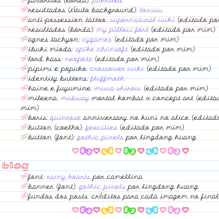
favoritos (borda):
pueriled
resultados (título background):
lovisu
anti-possession tattoo:
supernatural wiki
(editado po
resultados (borda):
my pillow fort
(editado por mim)
agnes tachyon:
cygames
(editado por mim)
ibuki mioda:
spike chunsoft
(editado por mim)
lord kass:
neopets
(editado por mim)
pipimi e popuko:
crossover wiki
(editado por mim)
identity buttons:
fluffmoth
haine e fuyumine:
miwa shirow
(editado por mim)
mileena:
midway
mortal kombat x concept art (edita
mim)
boris:
quinrose
anniversary no kuni no alice (editad
button (coelho):
geocities
(editado por mim)
button (font):
gothic pixels
por lingdong huang
blog
font:
rainy hearts
por camellina
banner (font):
gothic pixels
por lingdong huang
fundos dos posts: créditos para cada imagem no final